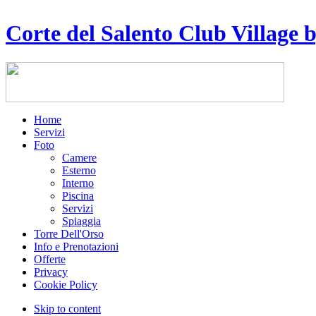
Corte del Salento Club Village b
Home
Servizi
Foto
Camere
Esterno
Interno
Piscina
Servizi
Spiaggia
Torre Dell'Orso
Info e Prenotazioni
Offerte
Privacy
Cookie Policy
Skip to content